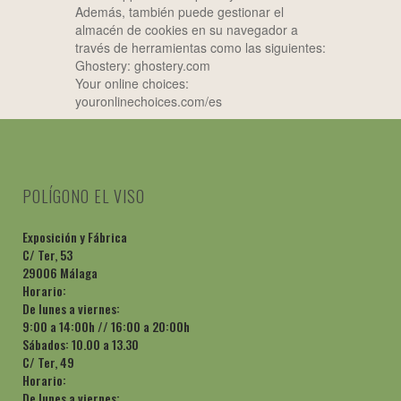
Además, también puede gestionar el
almacén de cookies en su navegador a
través de herramientas como las siguientes:
Ghostery: ghostery.com
Your online choices:
youronlinechoices.com/es
POLÍGONO EL VISO
Exposición y Fábrica
C/ Ter, 53
29006 Málaga
Horario:
De lunes a viernes:
9:00 a 14:00h // 16:00 a 20:00h
Sábados: 10.00 a 13.30
C/ Ter, 49
Horario:
De lunes a viernes: