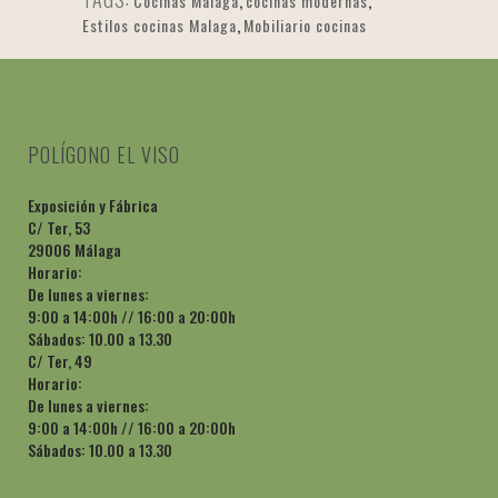
Cocinas Málaga
,
cocinas modernas
,
Estilos cocinas Malaga
,
Mobiliario cocinas
POLÍGONO EL VISO
Exposición y Fábrica
C/ Ter, 53
29006 Málaga
Horario:
De lunes a viernes:
9:00 a 14:00h // 16:00 a 20:00h
Sábados: 10.00 a 13.30
C/ Ter, 49
Horario:
De lunes a viernes:
9:00 a 14:00h // 16:00 a 20:00h
Sábados: 10.00 a 13.30