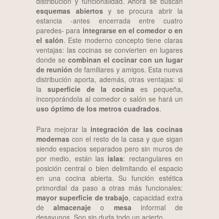
distribución y funcionalidad. Ahora se buscan
esquemas abiertos
y se procura abrir la
estancia -antes encerrada entre cuatro
paredes- para
integrarse en el comedor o en
el salón
. Este moderno concepto tiene claras
ventajas: las cocinas se convierten en lugares
donde se
combinan el cocinar con un lugar
de reunión
de familiares y amigos. Esta nueva
distribución aporta, además, otras ventajas: si
la
superficie de la cocina
es pequeña,
incorporándola al comedor o salón se hará un
uso óptimo de los metros cuadrados
.
Para mejorar la
integración de las cocinas
modernas
con el resto de la casa y que sigan
siendo espacios separados pero sin muros de
por medio, están las
islas
: rectangulares en
posición central o bien delimitando el espacio
en una cocina abierta. Su función estética
primordial da paso a otras más funcionales:
mayor superficie de trabajo
, capacidad extra
de
almacenaje
o
mesa
informal de
desayunos. Son sin duda todo un acierto.