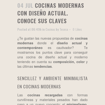
04 JUL
COCINAS MODERNAS
CON DISEÑO ACTUAL.
CONOCE SUS CLAVES
Posted at 06:49h
in
Cocinas
by
Tesesa
0
Likes
¿Te gustan las nuevas propuestas de
cocinas
modernas
donde el
diseño actual y
contemporáneo
es cautivador? Te
mostramos los puntos clave para conseguir
una cocina de diseño actual y moderno
teniendo en cuenta su
composición, color
y
las últimas
tendencias
.
SENCILLEZ Y AMBIENTE MINIMALISTA
EN COCINAS MODERNAS
Las
cocinas recargadas
con formas
curvilíneas y materiales pesados han dado
paso a un nuevo concepto: el
minimalismo
,