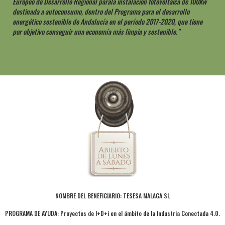
Europeo de Desarrollo Regional parala instalación fotovoltaica de 100Kw
destinada a autoconsumo, dentro del Programa para el desarrollo
energético sostenible de Andalucía en el período 2017-2020, que tiene
por objetivo conseguir una economía más limpia y sostenible.”
NOMBRE DEL BENEFICIARIO: TESESA MALAGA SL
PROGRAMA DE AYUDA: Proyectos de I+D+i en el ámbito de la Industria Conectada 4.0.