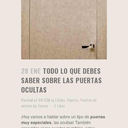
28 ENE
TODO LO QUE DEBES
SABER SOBRE LAS PUERTAS
OCULTAS
Posted at 09:03h
in
Estilos
,
Puertas
,
Puertas de
interior
by
Tesesa
0
Likes
¡Hoy vamos a hablar sobre un tipo de
puertas
muy especiales
, las ocultas! También