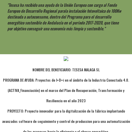
"Tesesa ha recibido una ayuda de la Unión Europea con cargo al Fondo
Europeo de Desarrollo Regional parala instalación fotovoltaica de 100Kw
destinada a autoconsumo, dentro del Programa para el desarrollo
energético sostenible de Andalucía en el período 2017-2020, que tiene
por objetivo conseguir una economía más limpia y sostenible.”
NOMBRE DEL BENEFICIARIO: TESESA MALAGA SL
PROGRAMA DE AYUDA: Proyectos de I+D+i en el ámbito de la Industria Conectada 4.0.
(ACTIVA_Financiación) en el marco del Plan de Recuperación, Transformación y
Resiliencia en el año 2023
PROYECTO: Proyecto innovador para la digitalización de la fábrica implantando
avanzados software de seguimiento y control de produccion para una automatización
de los procesos hacia la eficiencia y el ahorro energético.