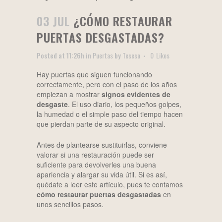
03 JUL
¿CÓMO RESTAURAR
PUERTAS DESGASTADAS?
Posted at 11:26h
in
Puertas
by
Tesesa
0
Likes
Hay puertas que siguen funcionando
correctamente, pero con el paso de los años
empiezan a mostrar
signos evidentes de
desgaste
. El uso diario, los pequeños golpes,
la humedad o el simple paso del tiempo hacen
que pierdan parte de su aspecto original.
Antes de plantearse sustituirlas, conviene
valorar si una restauración puede ser
suficiente para devolverles una buena
apariencia y alargar su vida útil. Si es así,
quédate a leer este artículo, pues te contamos
cómo restaurar puertas desgastadas
en
unos sencillos pasos.